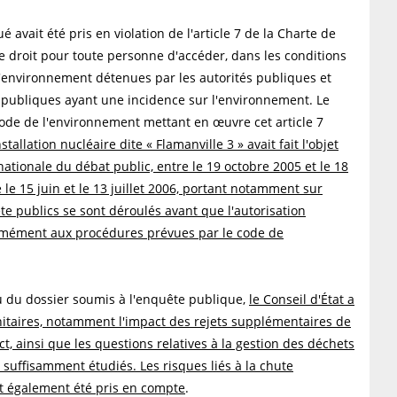
avait été pris en violation de l'article 7 de la Charte de
le droit pour toute personne d'accéder, dans les conditions
 l'environnement détenues par les autorités publiques et
ns publiques ayant une incidence sur l'environnement. Le
 code de l'environnement mettant en œuvre cet article 7
nstallation nucléaire dite « Flamanville 3 » avait fait l'objet
ationale du débat public, entre le 19 octobre 2005 et le 18
le 15 juin et le 13 juillet 2006, portant notamment sur
te publics se sont déroulés avant que l'autorisation
ormément aux procédures prévues par le code de
u du dossier soumis à l'enquête publique,
le Conseil d'État a
itaires, notamment l'impact des rejets supplémentaires de
ct, ainsi que les questions relatives à la gestion des déchets
é suffisamment étudiés. Les risques liés à la chute
ent également été pris en compte
.