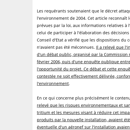
Les requérants soutenaient que le décret attaqué 
l'environnement de 2004. Cet article reconnaît 
prévues par la loi, aux informations relatives à
celui de participer à l'élaboration des décisio
Conseil d'Etat a vérifié que les dispositions du
n'avaient pas été méconnues.
Il a relevé que l'i
d'un débat public, organisé par la Commission n
février 2006, puis d'une enquête publique entre 
l'opportunité du projet. Ce débat et cette enquê
contestée ne soit effectivement délivrée, conf
l'environnement
.
En ce qui concerne plus précisément le conten
relevé que les risques environnementaux et san
tritium et les mesures visant à réduire cet impa
produits par la nouvelle installation, avaient ét
éventuelle d'un aéronef sur l'installation avai