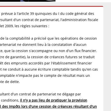
n prévue à l'article 39 quinquies du I du code général des
ultant d'un contrat de partenariat, l'administration fiscale
et 2009, les règles suivantes :
 de la comptabilité a précisé que les opérations de cession
artenariat ne donnent lieu à la constatation d'aucun
e, que la cession s'accompagne ou non d'un flux financier.
itre de garantie), la cession de créances futures se traduit
êt des emprunts accordés par l'établissement financier
et ne conduit à aucune écriture comptable tandis qu'en cas
e comptable n'impacte pas le compte de résultat mais un
te de dette.
ultant d'un contrat de partenariat ne dégage par
 conditions,
il n'y a pas lieu de pratiquer la provision
al des impôts lors d'une cession de créances résultant d'un