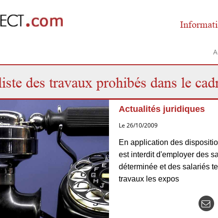
Informati
A
liste des travaux prohibés dans le c
Actualités juridiques
Le 26/10/2009
En application des disposition
est interdit d'employer des sa
déterminée et des salariés te
travaux les expos