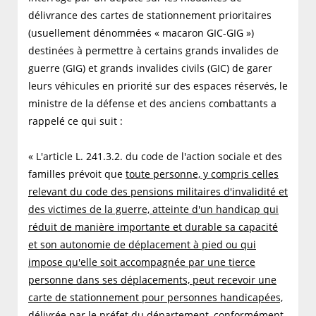
délivrance des cartes de stationnement prioritaires
(usuellement dénommées « macaron GIC-GIG »)
destinées à permettre à certains grands invalides de
guerre (GIG) et grands invalides civils (GIC) de garer
leurs véhicules en priorité sur des espaces réservés, le
ministre de la défense et des anciens combattants a
rappelé ce qui suit :
« L'article L. 241.3.2. du code de l'action sociale et des
familles prévoit que
toute personne, y compris celles
relevant du code des pensions militaires d'invalidité et
des victimes de la guerre, atteinte d'un handicap qui
réduit de manière importante et durable sa capacité
et son autonomie de déplacement à pied ou qui
impose qu'elle soit accompagnée par une tierce
personne dans ses déplacements, peut recevoir une
carte de stationnement pour personnes handicapées,
délivrée par le préfet du département, conformément