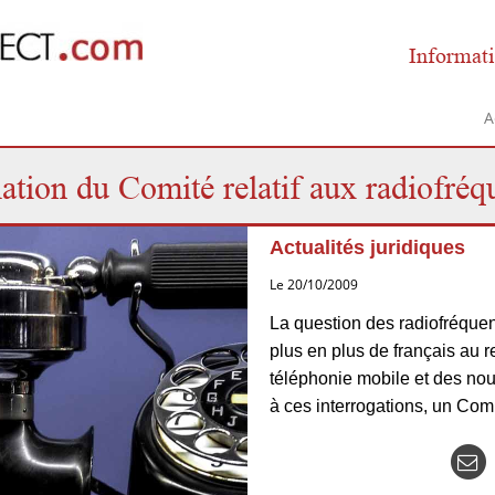
Informati
A
lation du Comité relatif aux radiofré
Actualités juridiques
Le 20/10/2009
La question des radiofréque
plus en plus de français au
téléphonie mobile et des nou
à ces interrogations, un Comi